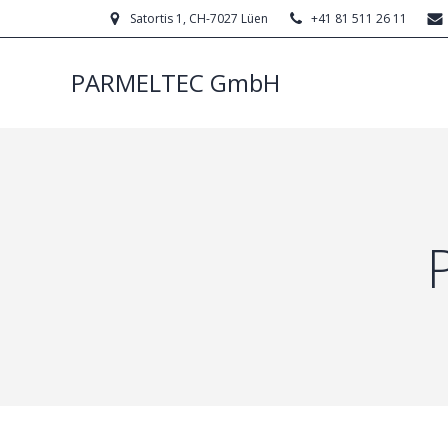
Satortis 1, CH-7027 Lüen
+41 81 511 26 11
PARMELTEC GmbH