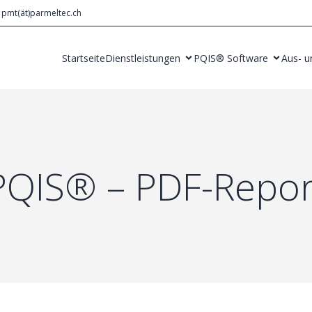
pmt(ät)parmeltec.ch
Startseite
Dienstleistungen
PQIS® Software
Aus- u
PQIS® – PDF-Repor