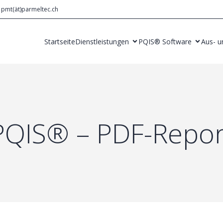
pmt(ät)parmeltec.ch
Startseite
Dienstleistungen
PQIS® Software
Aus- u
PQIS® – PDF-Repor