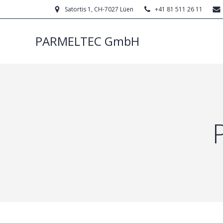
Satortis 1, CH-7027 Lüen
+41 81 511 26 11
PARMELTEC GmbH