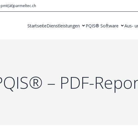
pmt(ät)parmeltec.ch
Startseite
Dienstleistungen
PQIS® Software
Aus- u
PQIS® – PDF-Repor