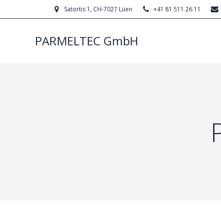
Satortis 1, CH-7027 Lüen
+41 81 511 26 11
PARMELTEC GmbH