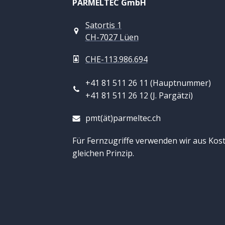
PARMELTEC GmbH
Satortis 1
CH-7027 Lüen
CHE-113.986.694
+41 81 511 26 11 (Hauptnummer)
+41 81 511 26 12 (J. Pargätzi)
pmt(ät)parmeltec.ch
Für Fernzugriffe verwenden wir aus Kos
gleichen Prinzip.